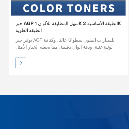
حبر AGP سهل المطابقة للألوان 1K الطبقة الأساسية 2K
الطبقة العلوية
يوفر حبر AGP للسيارات الملون سطوعًا عاليًا، وكثافة
لونية غنية، ودقة ألوان دقيقة، مما يجعله الخيار الأمثل
لمطابقة الألوان الاحترافية. صُمم كل حبر لضمان سهولة
المزج ونتائج ثابتة، حيث صُمم لضمان توافق مثالي مع
أنظمة الخلط، مما يسمح لفناني إعادة التشطيب بتحقيق
إعادة إنتاج مثالية للألوان في كل مرة.