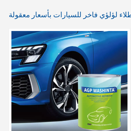
لاء لؤلؤي فاخر للسيارات بأسعار معقولة