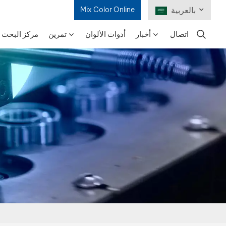
بالعربية
Mix Color Online
اتصال
أخبار
أدوات الألوان
تمرين
مركز البحث و
English
Français
Deutsch
Русский
Español
Português
日本語
한국어