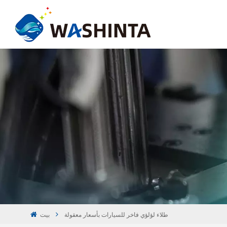
طلاء لؤلؤي فاخر للسيارات بأسعار معقولة
بيت