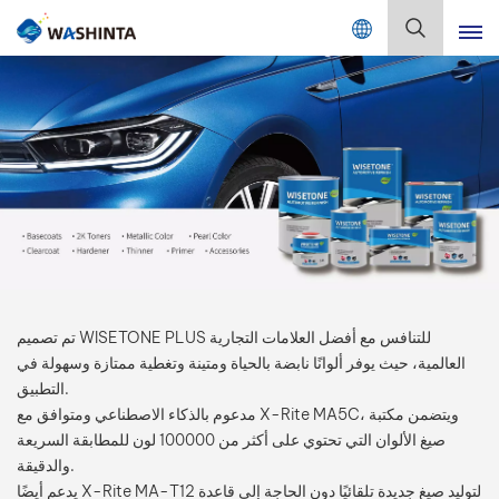
Mix Color Online
بالعربية
English
Français
Deutsch
Русский
تم تصميم WISETONE PLUS للتنافس مع أفضل العلامات التجارية
Español
العالمية، حيث يوفر ألوانًا نابضة بالحياة ومتينة وتغطية ممتازة وسهولة في
التطبيق.
Português
مدعوم بالذكاء الاصطناعي ومتوافق مع X-Rite MA5C، ويتضمن مكتبة
صيغ الألوان التي تحتوي على أكثر من 100000 لون للمطابقة السريعة
日本語
والدقيقة.
يدعم أيضًا X-Rite MA-T12 لتوليد صيغ جديدة تلقائيًا دون الحاجة إلى قاعدة
한국어