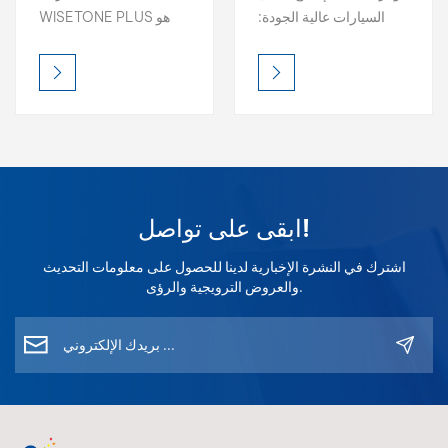
WISETONE PLUS
للمذيبات
السيارات عالية الجودة:
WISETONE PLUS هو
معجون نيترو، سائل خلط
مذيب عالي الجودة مصمم
شفاف، مزيل شحوم،
لتحسين تدفق الطلاء
رابط 1K، وغيرها. نضمن لك
وتسويته وتطبيقه في إعادة
لمسة نهائية مثالية. اطلب
تشطيب السيارات. بفضل
عينة مجانية.
قدرته العالية على المذيبات
وتركيبته المذيبة بالكامل،
يضمن هذا المذيب شفافية
ممتازة وتشطيبًا ناعمًا وأداءً
ابقى على تواصل!
اقتصاديًا، سواءً في
التطبيقات المهنية أو
اشترك في النشرة الإخبارية لدينا للحصول على معلومات التحديث
الصناعية.
والعروض الترويجية والرؤى.