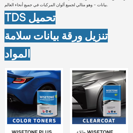
بيانات - وهو مثالي لجميع ألوان المركبات في جميع أنحاء العالم.
بالعربية
تحميل
TDS
فارسی
تنزيل ورقة بيانات سلامة
中文
المواد
طلاء WISETONE
WISETONE PLUS