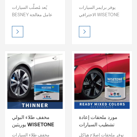
WISETONE PLUS
عالي المحتوى الصلب
يوفر برايمر السيارات
يُعد مُصلِّب السيارات
ومقوي مضاد للاصفرار
الاحترافي WISETONE
BESNEY عامل معالجة
PLUS تحضيرًا ممتازًا
ممتازًا مصممًا لتوفير صلابة
للسطح بتغطية عالية،
استثنائية ومتانة وحماية
وقدرة تعبئة قوية، وسرعة
مضادة للاصفرار لطلاءات
تجفيف. تضمن تركيبته
السيارات الشفافة.
سهلة الصنفرة قاعدة
ناعمة، مما يُحسّن الالتصاق
وجودة التشطيب العامة
للطبقة العلوية. صُمم هذا
البرايمر للاستخدام
الاحترافي، ليوفر أساسًا
متينًا لأداء طلاء يدوم طويلًا.
مورد ملحقات إعادة
مخفف طلاء البولي
تشطيب السيارات
يوريثين WISETONE
الاحترافي
PLUS 2K مخفف قوي
نوفر ملحقات إصلاح هياكل
مخفف طلاء السيارات