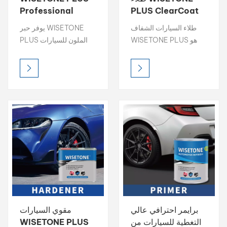
Professional
PLUS ClearCoat
عالي اللمعان سريع
Color Toner 1K
طلاء السيارات الشفاف
يوفر حبر WISETONE
الجفاف لإعادة
Basecoat 2K
WISETONE PLUS هو
PLUS الملون للسيارات
التشطيب تلقائيًا
Topcoat
طبقة واقية عالية اللمعان
سطوعًا عاليًا، وكثافة لونية
تحمي طلاء السيارة من
غنية، ودقة ألوان دقيقة،
التلف مع تعزيز لمعانه، كما
مما يجعله الخيار الأمثل
تجف بسرعة لسهولة
لمطابقة الألوان الاحترافية.
الاستخدام.
صُمم كل حبر لضمان
سهولة المزج ونتائج ثابتة،
حيث صُمم لضمان توافق
مثالي مع أنظمة الخلط،
مما يسمح لفناني إعادة
التشطيب بتحقيق إعادة
إنتاج مثالية للألوان في كل
مرة.
برايمر احترافي عالي
مقوي السيارات
التغطية للسيارات من
WISETONE PLUS