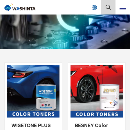
Mix Color Online
بالعربية
English
Français
Deutsch
Русский
Español
Português
日本語
WISETONE PLUS
BESNEY Color
한국어