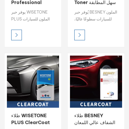
Toner سهل المطابقة
Professional
بين الألوان 1K الطبقة
Color Toner 1K
بالعربية
يُوفر حبر BESNEY الملون
يوفر حبر WISETONE
الأساسية 2K الطبقة
Basecoat 2K
للسيارات سطوعًا عاليًا،
PLUS الملون للسيارات
العلوية
Topcoat
فارسی
وكثافة لونية غنية، ودقة
سطوعًا عاليًا، وكثافة لونية
ألوان دقيقة، مما يجعله
غنية، ودقة ألوان دقيقة،
中文
الخيار الأمثل لمطابقة
مما يجعله الخيار الأمثل
الألوان الاحترافية. صُمم
لمطابقة الألوان الاحترافية.
لسهولة المزج والحصول
صُمم كل حبر لضمان
على نتائج ثابتة، مما يُمكّن
سهولة المزج ونتائج ثابتة،
مُجددي الطلاء من تحقيق
حيث صُمم لضمان توافق
إعادة إنتاج مثالية للألوان
مثالي مع أنظمة الخلط،
في كل مرة.
مما يسمح لفناني إعادة
التشطيب بتحقيق إعادة
إنتاج مثالية للألوان في كل
مرة.
طلاء BESNEY
طلاء WISETONE
الشفاف عالي اللمعان
PLUS ClearCoat