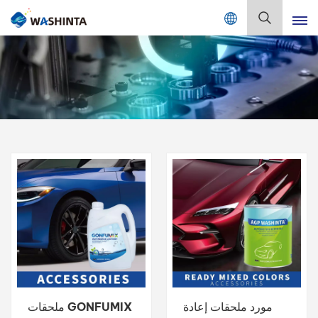
Mix Color Online
بالعربية
English
Français
Deutsch
Русский
Español
Português
日本語
مورد ملحقات إعادة
ملحقات GONFUMIX
한국어