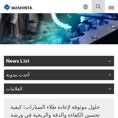
Mix Color Online
بالعربية
English
Français
Deutsch
News List
Русский
أحدث مدونة
Español
العلامات
Português
日本語
حلول موثوقة لإعادة طلاء السيارات: كيفية
تحسين الكفاءة والدقة والربحية في ورشة
한국어