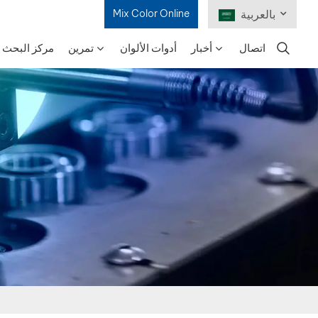
بالعربية
Mix Color Online
اتصال
أخبار
أدوات الألوان
تمرين
مركز البحث و
English
Français
Deutsch
Русский
Español
Português
日本語
한국어