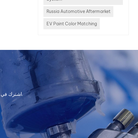
التقليدي
نظام إع
Russia Automotive Aftermarket
الاحت
EV Paint Color Matching
نظا
السيا
يُقدّم:
لكل لون
سريع
وقابل للت
أهمية 
الرقمية
حقيقي.وا
اشترك في النشرة الإخبارية لدينا للحصول على معلومات التحديث والعروض الترويجية والرؤى.
دقة 
 PLUS
خصيصًا 
هيا
والموزعي