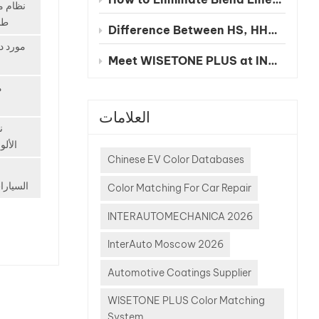
با
نظام م
سريعة و
طل
Difference Between HS, HHS and UHS Clearcoat
للتكرا
مورد د
مطابقة ا
Meet WISETONE PLUS at INA PAACE Automechanika Mexico City 2026 – BOOTH NO. 1826-2
الع
الإصل
م
الخلط الي
العلامات
البيانات 
ن
غالباً ما 
الألو
Chinese EV Color Databases
متن
السيارات
Color Matching For Car Repair
طويلاً
INTERAUTOMECHANICA 2026
العما
إدخ
InterAuto Moscow 2026
الحد
Automotive Coatings Supplier
مارك
الكهربائية
WISETONE PLUS Color Matching
تعقيدًا،
System