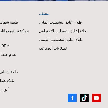
الذين
م
منتجات
ا
الرئ
طلاء إعادة التشطيب المائي
طبقة شفافة 
لونية لتغ
طلاء إعادة التشطيب الاحترافي
شركة تصنيع دهانات
العالم
مارك
طلاء إعادة التشطيب القيمي
ال
طلاء السيارات OEM
الطلاءات الصناعية
نظام خلط ط
مست
البيانات
طلاء شفاف 
جديدةجودة
قابلة لل
طلاء شفاف
عملية ب
ألوان
طابق.
للفنيين 
بشكل ك