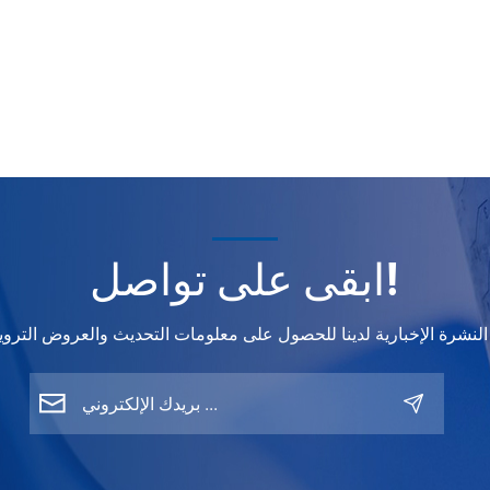
ة كافية.أهمية
ادة التشطيب
رافيموثوق به
م إعادة طلاء
رات ينبغي أن
تركيبات دقيقة
عملية مطابقة
ةأداء مستقر
كراروهنا تبرز
أنظمة الألوان
ابقى على تواصل!
 المتقدمة في
إحداث فرق
يستون بلس:
يمكنك الوثوق
بهاتم تصميم
WISETONE
لورش إصلاح
كل السيارات
ن المحترفين