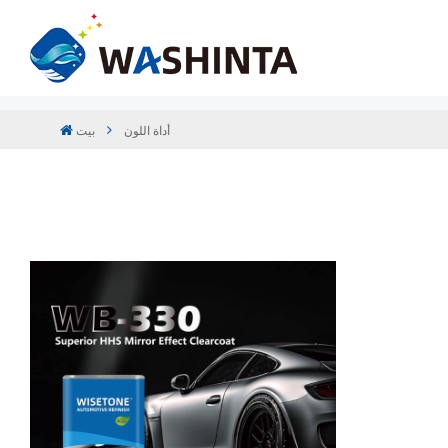
أداة اللون
بيت