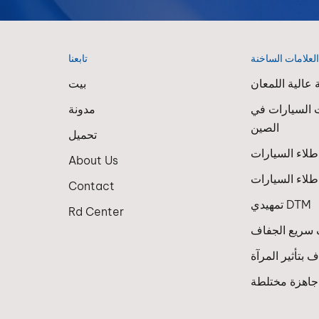
لعلامات الساخنة
تابعنا
عالية اللمعان
بيت
 السيارات في
مدونة
الصين
تحميل
About Us
لاء السيارات
Contact
تمهيدي DTM
Rd Center
سريع الجفاف
 بتأثير المرآة
 جاهزة مختلطة