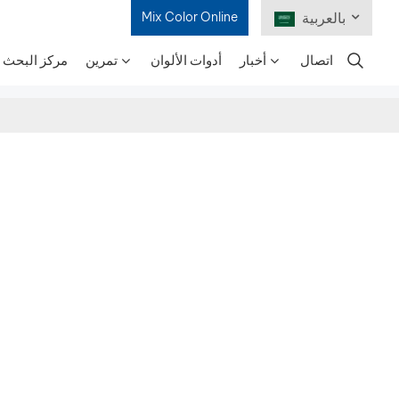
بالعربية
Mix Color Online
اتصال
أخبار
أدوات الألوان
تمرين
مركز البحث و
English
Français
Deutsch
Русский
Español
Português
日本語
한국어