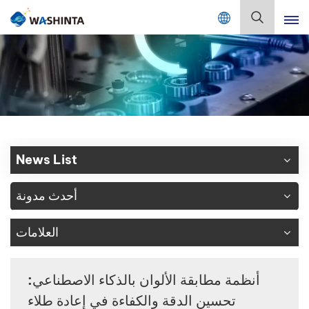
Mix Color Online
بالعربية
English
Français
Deutsch
News List
Русский
أحدث مدونة
Español
العلامات
Português
日本語
أنظمة مطابقة الألوان بالذكاء الاصطناعي:
تحسين الدقة والكفاءة في إعادة طلاء
한국어