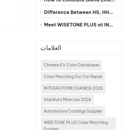
مكانة
وتشجيع ال
Difference Between HS, HHS and UHS Clearcoat
فحسب
Meet WISETONE PLUS at INA PAACE Automechanika Mexico City 2026 – BOOTH NO. 1826-2
العلامات
Chinese EV Color Databases
Color Matching For Car Repair
INTERAUTOMECHANICA 2026
InterAuto Moscow 2026
Automotive Coatings Supplier
WISETONE PLUS Color Matching
System