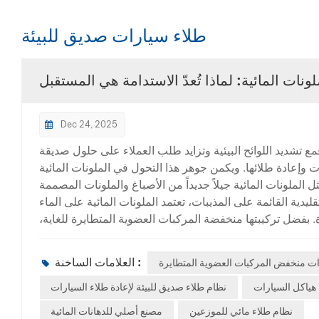
طلاء سيارات صديق للبيئة
ونات المائية: لماذا تُعدّ الاستدامة هي المستقبل
Dec 24, 2025
مع تشديد اللوائح البيئية وتزايد طلب العملاء على حلول صديقة
ت وإعادة طلائها. ويكمن جوهر هذا التحول في الملونات المائية
ل الملونات المائية جيلاً جديداً من الأصباغ والملونات المصممة
دية القائمة على المذيبات، تعتمد الملونات المائية على الماء
 بفضل تركيبتها منخفضة المركبات العضوية المتطايرة للغاية،
 الهواء العالمية صرامة، بما في ذلك تلك الموجودة في الاتحاد
د في آسيا والشرق الأوسط.ال نظام إعادة طلاء GONFUMIX المائي يُجسّد هذا المنتج التحوّل نحو
العلامات الساخنة :
ات منخفض المركبات العضوية المتطايرة
الاستدامة دون التضحية بالأداء. يضمّ مجموعة شاملة من 35 لونًا صلبًا، و16 لونًا من الألومنيوم، و23 لونًا لؤلؤيًا، بالإضافة إلى عوامل تحكّم
 الشركات المصنّعة الأصلية الحديثة. تضمن قاعدة الراتنج الفريدة
هياكل السيارات
نظام طلاء صديق للبيئة لإعادة طلاء السيارات
.مع استمرار تطور السياسات البيئية، تُعزز تقنيات الطلاء المائي
نظام طلاء مائي للموزعين
مصنع أصلي للدهانات المائية