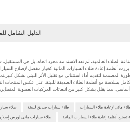
الدليل الشامل للمل
عة الطلاء العالمية، لم تعد الاستدامة مجرد اتجاه، بل هي المستقبل. ف
، برزت أنظمة إعادة طلاء السيارات المائية كخيار مفضل لإصلاح السيارا
ورة المصممة لتقديم أداء استثنائي مع تقليل الأثر البيئي بشكل كبير.تمث
كامل بسلاسة مع أنظمة الطلاء الصديقة للبيئة. على عكس المنتجات التقلي
أساسي، مما يقلل بشكل كبير من انبعاثات المركبات العضوية المتطايرة.
د الأنظمة المائية ورش إصلاح السيارات على الامتثال لأكثر معايير جودة
الأوروبي وأمريكا الشمالية، وبشكل متزاي
لاء مائي لإعادة طلاء السيارات
طلاء سيارات صديق للبيئة
طلاء سيار
يُقدّم ألوانًا زاهية مقاومة للبهتان، ورقائق معدنية ناعمة تُطابق معايير
تصنيع أنظمة إعادة طلاء السيارات المائية
طلاء سيارات مائي لورش إصلاح 
ازة، ومتانة، وانسيابية، مما يجعله مثاليًا لأعمال الإصلاح عالية الجودة