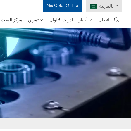
بالعربية
Mix Color Online
اتصال
أخبار
أدوات الألوان
تمرين
مركز البحث و
English
Français
Deutsch
Русский
Español
Português
日本語
한국어