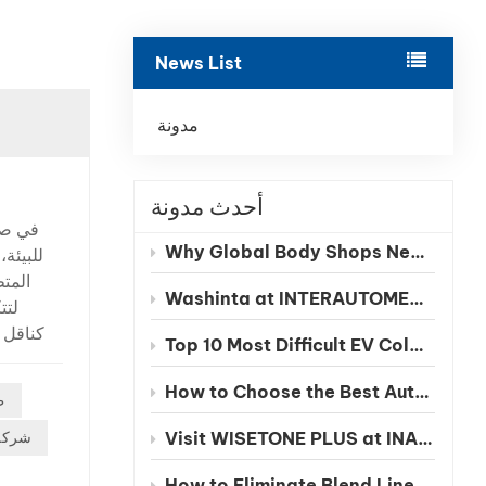
بالعربية
News List
فارسی
中文
مدونة
أحدث مدونة
في صنا
Why Global Body Shops Need Chinese EV Color Databases
للبيئة
المتط
Washinta at INTERAUTOMECHANICA 2026 Moscow
لتت
كناقل 
Top 10 Most Difficult EV Colors to Match in 2026
تساع
How to Choose the Best Automotive Refinish Paint Manufacturer in China
ط
دقيقة، ل
شركة 
Visit WISETONE PLUS at INA PAACE Automechanika Mexico 2026 – Meet Your Trusted Automotive Refinish Paint Manufacturer
تغطية ممت
How to Eliminate Blend Lines in Automotive Spot Repairs: The Benefits of Seamless Clearcoat Technology