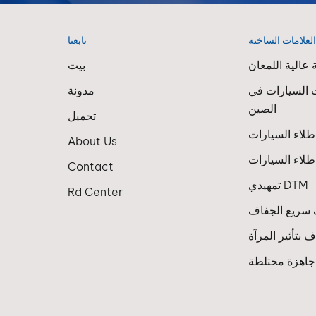
لعلامات الساخنة
تابعنا
عالية اللمعان
بيت
 السيارات في
مدونة
الصين
تحميل
About Us
لاء السيارات
Contact
تمهيدي DTM
Rd Center
سريع الجفاف
 بتأثير المرآة
 جاهزة مختلطة