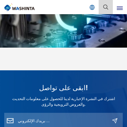
Mix Color Online
بالعربية
English
Français
Deutsch
Русский
ابقى على تواصل!
Español
اشترك في النشرة الإخبارية لدينا للحصول على معلومات التحديث
Português
والعروض الترويجية والرؤى.
日本語
한국어