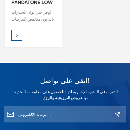
PANDATONE LOW
VOC UV المقاوم
بالعربية
يُوفر حبر ألوان السيارات
للأشعة فوق البنفسجية
بانداتون منخفض المركبات
1K
فارسی
العضوية المتطايرة سطوعًا
عاليًا، وكثافة لونية غنية،
中文
ودقة ألوان دقيقة، مما
يجعله الخيار الأمثل
لمطابقة الألوان الاحترافية.
صُمم كل حبر لضمان
سهولة المزج ونتائج ثابتة،
حيث صُمم لضمان توافق
ابقى على تواصل!
مثالي مع أنظمة الخلط،
مما يسمح لمُشغّلي
اشترك في النشرة الإخبارية لدينا للحصول على معلومات التحديث
بانداتون منخفض المركبات
والعروض الترويجية والرؤى.
العضوية المتطايرة بتحقيق
استنساخ لوني مثالي في
كل مرة.