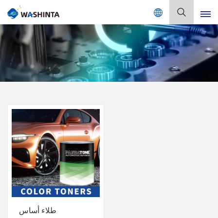
Mix Color Online
بالعربية
English
Français
Deutsch
Русский
Español
Português
日本語
طلاء أساس
한국어