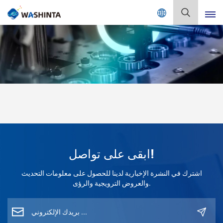
Mix Color Online
بالعربية
English
Français
Deutsch
Русский
ابقى على تواصل!
Español
اشترك في النشرة الإخبارية لدينا للحصول على معلومات التحديث
Português
والعروض الترويجية والرؤى.
日本語
한국어