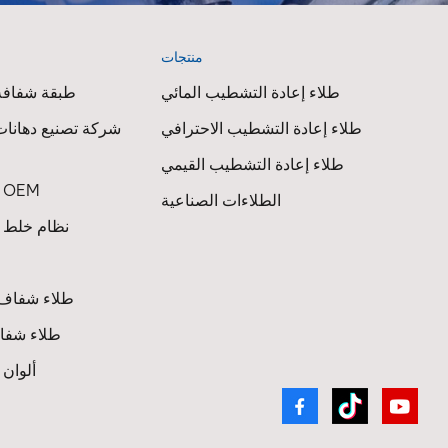
 Paint
منتجات
ا
itional
hing
طلاء إعادة التشطيب المائي
طبقة شفافة 
ly on:
طلاء إعادة التشطيب الاحترافي
شركة تصنيع دهانات
or
t
طلاء إعادة التشطيب القيمي
طلاء السيارات OEM
الطلاءات الصناعية
 Visual
نظام خلط ط
arison
error
le
طلاء شفاف 
ed
ay
طلاء شفاف
ألوان
e
e
often: