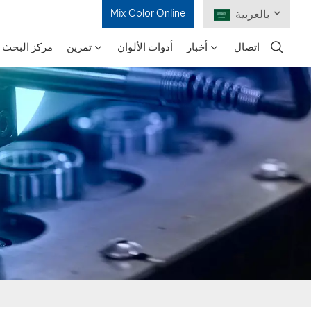
Mix Color Online
بالعربية
اتصال
أخبار
أدوات الألوان
تمرين
مركز البحث و
English
Français
Deutsch
Русский
Español
Português
日本語
한국어