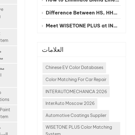
nd new
icles
ve
Difference Between HS, HHS and UHS Clearcoat
o
g
the
Meet WISETONE PLUS at INA PAACE Automechanika Mexico City 2026 – BOOTH NO. 1826-2
ditional
t
ng
stem
re
العلامات
م
 to keep
مط
ge-
 shops,
Chinese EV Color Databases
مصن
e,
ا
Color Matching For Car Repair
bor
INTERAUTOMECHANICA 2026
p
t color
tions
can
InterAuto Moscow 2026
ly
 Paint
Automotive Coatings Supplier
stem
y. So
م
WISETONE PLUS Color Matching
n is:
السيا
System