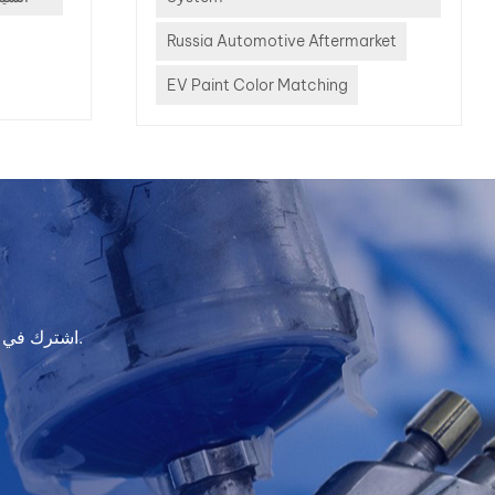
or
systems
Russia Automotive Aftermarket
ce paint
EV Paint Color Matching
arge-
 shops?
 is yes
e
or
ision,
gent
t. This
اشترك في النشرة الإخبارية لدينا للحصول على معلومات التحديث والعروض الترويجية والرؤى.
 why the
 PLUS
 Mixing
s
. The
oblem in