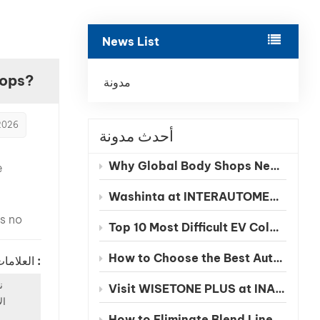
بالعربية
News List
فارسی
hops?
中文
مدونة
2026
أحدث مدونة
Why Global Body Shops Need Chinese EV Color Databases
e
Washinta at INTERAUTOMECHANICA 2026 Moscow
is no
Top 10 Most Difficult EV Colors to Match in 2026
 an
— it is
How to Choose the Best Automotive Refinish Paint Manufacturer in China
العلامات الساخنة :
. As
ن
ors
Visit WISETONE PLUS at INA PAACE Automechanika Mexico 2026 – Meet Your Trusted Automotive Refinish Paint Manufacturer
ال
ore
How to Eliminate Blend Lines in Automotive Spot Repairs: The Benefits of Seamless Clearcoat Technology