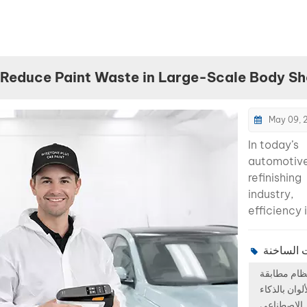
 Reduce Paint Waste in Large-Scale Body S
May 09, 
In today’s
automotiv
refinishing
industry,
efficiency 
longer just
advantage 
a necessity
ظام مطابقة
vehicle col
ألوان بالذكاء
become m
الاصطناعي