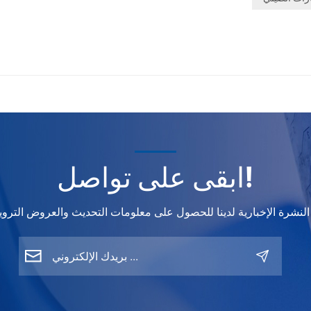
Can AI col
matching 
really redu
waste in l
scale body
The answer
— when th
system is
designed f
speed, prec
ابقى على تواصل!
and intelli
workflow
managemen
is exactly
WISETONE
Intelligent
System wa
developed
Biggest Pr