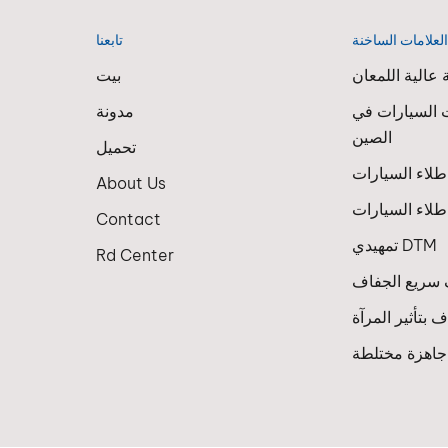
لعلامات الساخنة
تابعنا
عالية اللمعان
بيت
 السيارات في
مدونة
الصين
تحميل
About Us
لاء السيارات
Contact
تمهيدي DTM
Rd Center
سريع الجفاف
 بتأثير المرآة
 جاهزة مختلطة