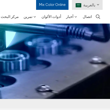
بالعربية
Mix Color Online
اتصال
أخبار
أدوات الألوان
تمرين
مركز البحث و
English
Français
Deutsch
Русский
Español
Português
日本語
한국어