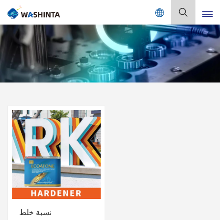
Mix Color Online
بالعربية
English
Français
Deutsch
Русский
Español
Português
日本語
نسبة خلط
한국어