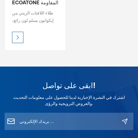
ECOATONE المقاومة
للأشعة فوق البنفسجية
بالعربية
طلاء اللافتات الزيتي من
لمصلب طلاء اللافتات
إيكواتون يسلم لون رائع،
فارسی
لمعان دائم، ومتانة خارجية
فائقة. مقاوم للأشعة فوق
中文
البنفسجية ومقاوم للعوامل
الجوية، ويحافظ على حيوية
العلامات حتى في ظل
الظروف القاسية. اختر من
اللمعان أو الساتان أو
التشطيبات المؤثرة - سهل
ابقى على تواصل!
التطبيق، واحترافي
للعين. ECOATONE -
اشترك في النشرة الإخبارية لدينا للحصول على معلومات التحديث
حماية طويلة الأمد، وتألق لا
والعروض الترويجية والرؤى.
مثيل له.