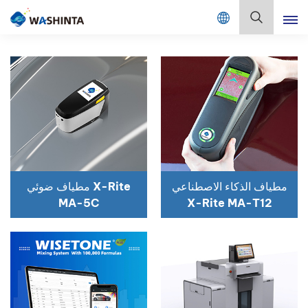
Mix Color Online
بالعربية
English
Français
Deutsch
Русский
مطياف الذكاء الاصطناعي
مطياف ضوئي X-Rite
MA-5C
X-Rite MA-T12
Español
Português
日本語
한국어