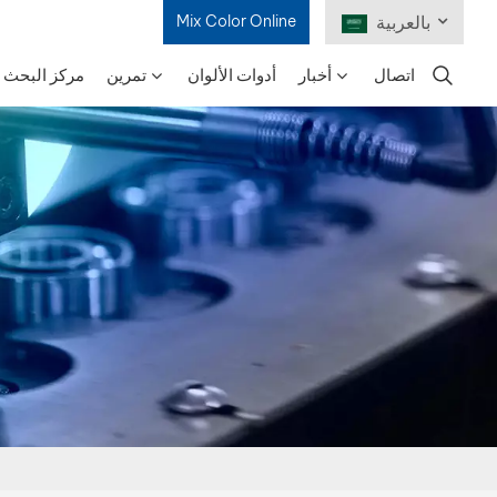
بالعربية
Mix Color Online
اتصال
أخبار
أدوات الألوان
تمرين
مركز البحث و
English
Français
Deutsch
Русский
Español
Português
日本語
한국어