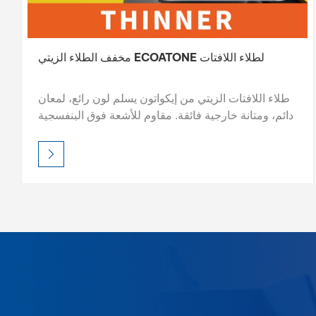
مخفف الطلاء الزيتي ECOATONE لطلاء اللافتات
طلاء اللافتات الزيتي من إيكواتون يسلم لون رائع، لمعان
دائم، ومتانة خارجية فائقة. مقاوم للأشعة فوق البنفسجية
ومقاوم للعوامل الجوية، ويحافظ على حيوية العلامات
حتى في ظل الظروف القاسية. اختر من اللمعان أو
الساتان أو التشطيبات المؤثرة - سهل التطبيق، واحترافي
للعين. ECOATONE - حماية طويلة الأمد، وتألق لا مثيل
له.