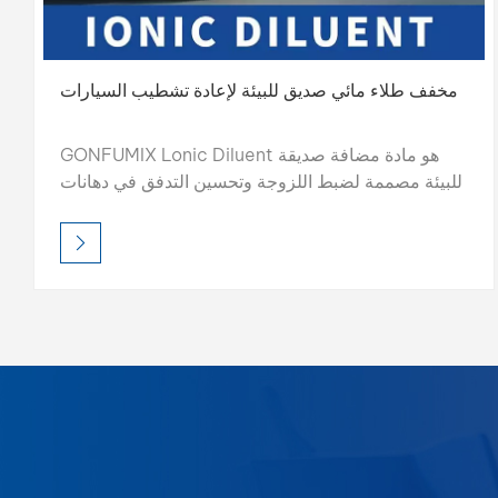
مخفف طلاء مائي صديق للبيئة لإعادة تشطيب السيارات
GONFUMIX Lonic Diluent هو مادة مضافة صديقة
للبيئة مصممة لضبط اللزوجة وتحسين التدفق في دهانات
إعادة تشطيب السيارات المائية، مما يضمن تطبيقًا موحدًا
وأداءً محسنًا للألوان.