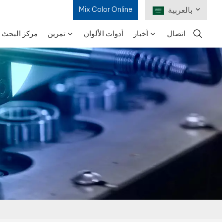
بالعربية
Mix Color Online
اتصال
أخبار
أدوات الألوان
تمرين
مركز البحث و
English
Français
Deutsch
Русский
Español
Português
日本語
한국어