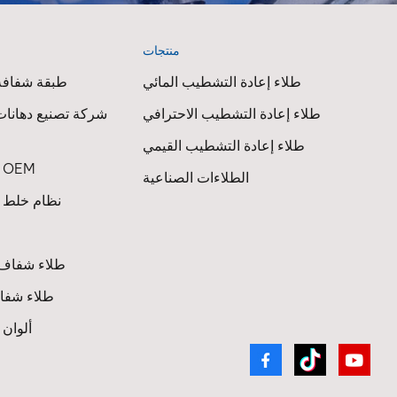
 When
ed panel
منتجات
ا
lend
ith the
طلاء إعادة التشطيب المائي
طبقة شفافة 
hicle
طلاء إعادة التشطيب الاحترافي
شركة تصنيع دهانات
nicians
nd the
طلاء إعادة التشطيب القيمي
n •
طلاء السيارات OEM
الطلاءات الصناعية
t •
نظام خلط ط
d
pend
labor
طلاء شفاف 
 process
astes
طلاء شفاف
rials
ألوان
educes
y. In