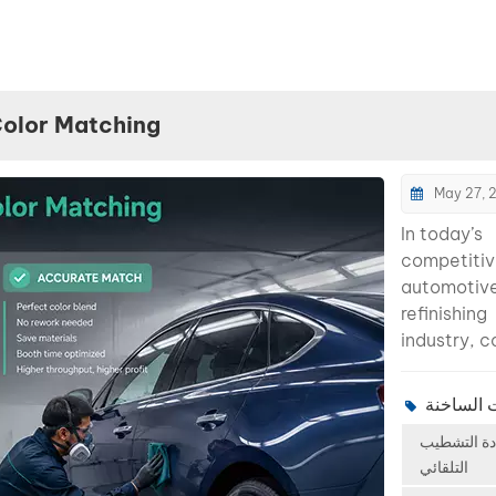
Color Matching
May 27, 
In today’s
competiti
automotiv
refinishing
industry, c
matching i
longer just
technical 
دة التشطيب
— it directl
التلقائي
affects