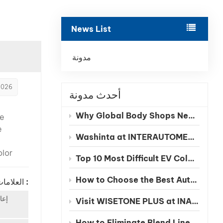
بالعربية
News List
فارسی
中文
مدونة
2026
أحدث مدونة
Why Global Body Shops Need Chinese EV Color Databases
ve
e
Washinta at INTERAUTOMECHANICA 2026 Moscow
olor
Top 10 Most Difficult EV Colors to Match in 2026
s no
 a
How to Choose the Best Automotive Refinish Paint Manufacturer in China
العلامات الساخنة :
process
إعا
y
Visit WISETONE PLUS at INA PAACE Automechanika Mexico 2026 – Meet Your Trusted Automotive Refinish Paint Manufacturer
How to Eliminate Blend Lines in Automotive Spot Repairs: The Benefits of Seamless Clearcoat Technology