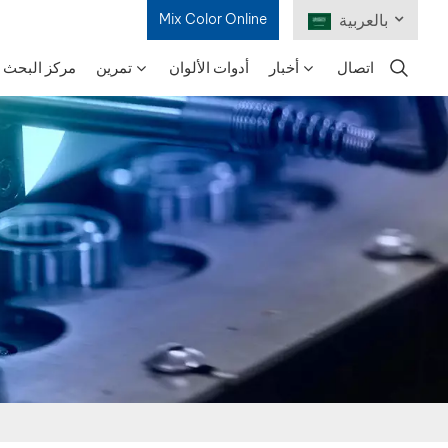
Mix Color Online
بالعربية
اتصال
أخبار
أدوات الألوان
تمرين
مركز البحث و
English
Français
Deutsch
Русский
Español
Português
日本語
한국어