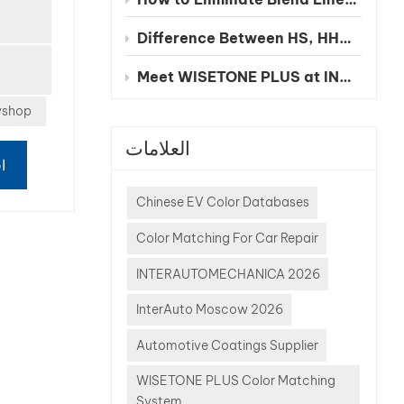
y,
Difference Between HS, HHS and UHS Clearcoat
n, and
t
Meet WISETONE PLUS at INA PAACE Automechanika Mexico City 2026 – BOOTH NO. 1826-2
. Many
 focus
yshop
labor
العلامات
paint
ا
ices,
overlook
Chinese EV Color Databases
profit
Color Matching For Car Repair
 color
Even
INTERAUTOMECHANICA 2026
es can
InterAuto Moscow 2026
pensive
Automotive Coatings Supplier
asted
 delayed
WISETONE PLUS Color Matching
mes,
System