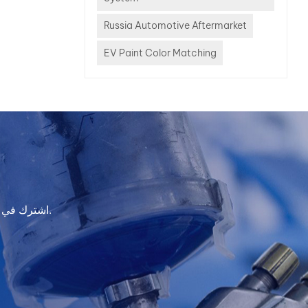
sfied
 Here
Russia Automotive Aftermarket
jor
EV Paint Color Matching
hy body
profit
atching
inishing
n solve
lems.
_________________________________
Caused
ate
اشترك في النشرة الإخبارية لدينا للحصول على معلومات التحديث والعروض الترويجية والرؤى.
hing
fit
es from
jobs
or