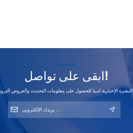
and dissati
customers.
are five ma
reasons w
shops lose 
on color m
— and how
smarter ref
systems ca
these prob
ابقى على تواصل!
_______
1. Rework 
by Inaccur
Color Matc
One of the
biggest pro
losses com
repainting 
due to col