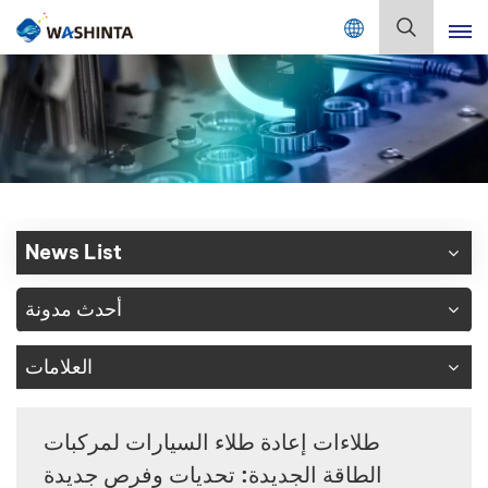
Mix Color Online
بالعربية
English
Français
Deutsch
News List
Русский
أحدث مدونة
Español
العلامات
Português
日本語
طلاءات إعادة طلاء السيارات لمركبات
الطاقة الجديدة: تحديات وفرص جديدة
한국어