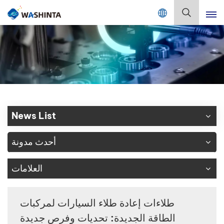
Mix Color Online
بالعربية
English
Français
Deutsch
News List
Русский
أحدث مدونة
Español
العلامات
Português
日本語
طلاءات إعادة طلاء السيارات لمركبات
الطاقة الجديدة: تحديات وفرص جديدة
한국어