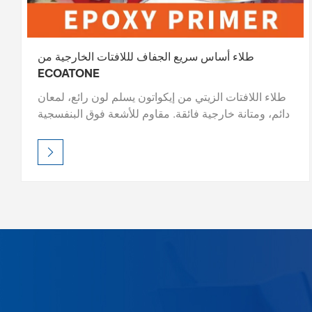
طلاء أساس سريع الجفاف لللافتات الخارجية من
ECOATONE
طلاء اللافتات الزيتي من إيكواتون يسلم لون رائع، لمعان
دائم، ومتانة خارجية فائقة. مقاوم للأشعة فوق البنفسجية
ومقاوم للعوامل الجوية، ويحافظ على حيوية العلامات
حتى في ظل الظروف القاسية. اختر من اللمعان أو
الساتان أو التشطيبات المؤثرة - سهل التطبيق، واحترافي
للعين. ECOATONE - حماية طويلة الأمد، وتألق لا مثيل
له.