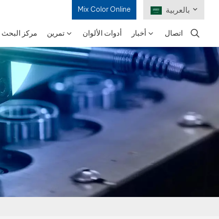
بالعربية
Mix Color Online
اتصال
أخبار
أدوات الألوان
تمرين
مركز البحث و
English
Français
Deutsch
Русский
Español
Português
日本語
한국어