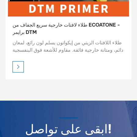
طلاء لافتات خارجية سريع الجفاف من ECOATONE -
برايمر DTM
طلاء اللافتات الزيتي من إيكواتون يسلم لون رائع، لمعان
دائم، ومتانة خارجية فائقة. مقاوم للأشعة فوق البنفسجية
ومقاوم للعوامل الجوية، ويحافظ على حيوية العلامات
حتى في ظل الظروف القاسية. اختر من اللمعان أو
الساتان أو التشطيبات المؤثرة - سهل التطبيق، واحترافي
للعين. ECOATONE - حماية طويلة الأمد، وتألق لا مثيل
له.
ابقى على تواصل!