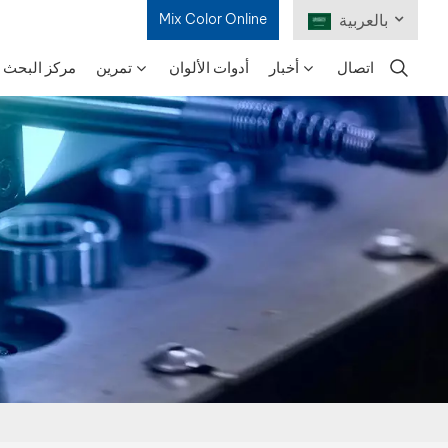
بالعربية
Mix Color Online
اتصال
أخبار
أدوات الألوان
تمرين
مركز البحث و
English
Français
Deutsch
Русский
Español
Português
日本語
한국어