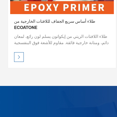
طلاء أساس سريع الجفاف لللافتات الخارجية من
ECOATONE
طلاء اللافتات الزيتي من إيكواتون يسلم لون رائع، لمعان
دائم، ومتانة خارجية فائقة. مقاوم للأشعة فوق البنفسجية
ومقاوم للعوامل الجوية، ويحافظ على حيوية العلامات
حتى في ظل الظروف القاسية. اختر من اللمعان أو
الساتان أو التشطيبات المؤثرة - سهل التطبيق، واحترافي
للعين. ECOATONE - حماية طويلة الأمد، وتألق لا مثيل
له.