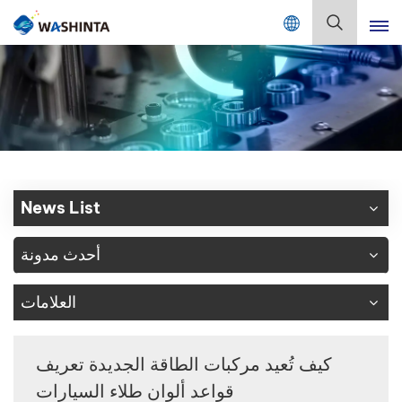
Mix Color Online
بالعربية
English
Français
Deutsch
News List
Русский
أحدث مدونة
Español
العلامات
Português
日本語
كيف تُعيد مركبات الطاقة الجديدة تعريف
قواعد ألوان طلاء السيارات
한국어