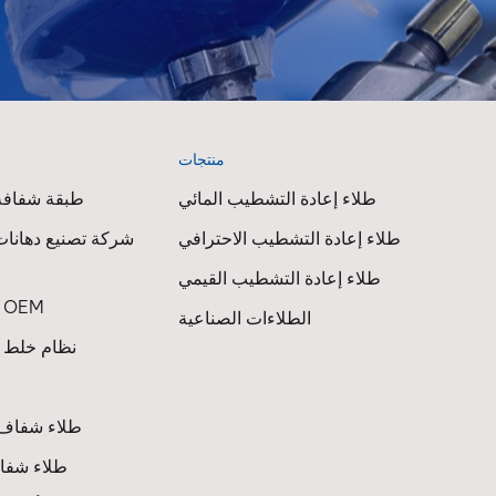
التقليدية
من 
هياكل ا
المشك
أنظمة ا
ينتهي ال
منتجات
ا
أن 
طلاء إعادة التشطيب المائي
طبقة شفافة 
تقريبً
تمامً
طلاء إعادة التشطيب الاحترافي
شركة تصنيع دهانات
مشكلة ف
طلاء إعادة التشطيب القيمي
هي أن 
طلاء السيارات OEM
الطلاءات الصناعية
الح
نظام خلط ط
تعقيد ال
طلاء شفاف 
جيلاً جد
طلاء شفاف
إع