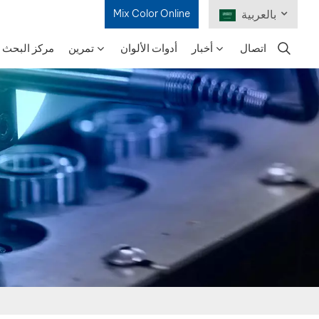
بالعربية
Mix Color Online
اتصال
أخبار
أدوات الألوان
تمرين
مركز البحث و
English
Français
Deutsch
Русский
Español
Português
日本語
한국어