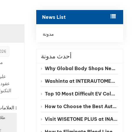
بالعربية
News List
فارسی
中文
مدونة
2026
أحدث مدونة
Why Global Body Shops Need Chinese EV Color Databases
Washinta at INTERAUTOMECHANICA 2026 Moscow
عقود،
التكنو
Top 10 Most Difficult EV Colors to Match in 2026
طلا
السي
How to Choose the Best Automotive Refinish Paint Manufacturer in China
العلامات الساخنة :
نسبياً
طلاء
من مس
Visit WISETONE PLUS at INA PAACE Automechanika Mexico 2026 – Meet Your Trusted Automotive Refinish Paint Manufacturer
وأنظ
E
How to Eliminate Blend Lines in Automotive Spot Repairs: The Benefits of Seamless Clearcoat Technology