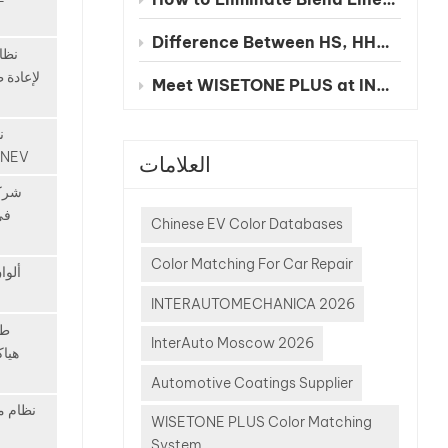
النا
الرش ال
Difference Between HS, HHS and UHS Clearcoat
لتلبية اح
نظا
معظم ال
لإعادة 
Meet WISETONE PLUS at INA PAACE Automechanika Mexico City 2026 – BOOTH NO. 1826-2
الطري
فإن الا
ن
لمر
الألوان EV وNEV
العلامات
شرك
هذا 
في
جذري -
Chinese EV Color Databases
Color Matching For Car Repair
ثور
ألوا
تتجاوز
INTERAUTOMECHANICA 2026
أحبار جد
طل
مع المركب
InterAuto Moscow 2026
هياك
ذات محرك
Automotive Coatings Supplier
ا
المركبا
نظام م
WISETONE PLUS Color Matching
الج
System