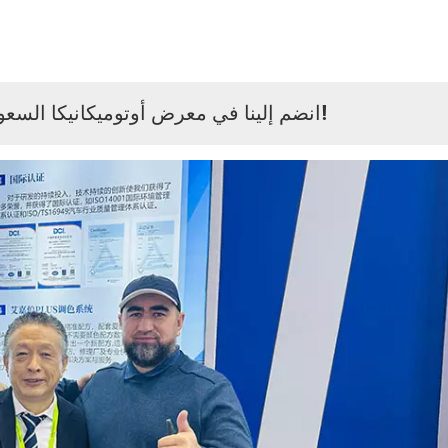
انضم إلينا في معرض أوتوميكانيكا السعودية 2025 – نستعرض مستقبل تجديد السيارات!