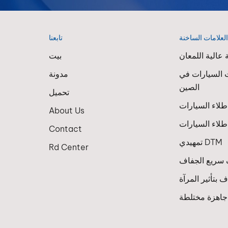
لعلامات الساخنة
تابعنا
عالية اللمعان
بيت
 السيارات في
مدونة
الصين
تحميل
About Us
لاء السيارات
Contact
تمهيدي DTM
Rd Center
سريع الجفاف
 بتأثير المرآة
 جاهزة مختلطة