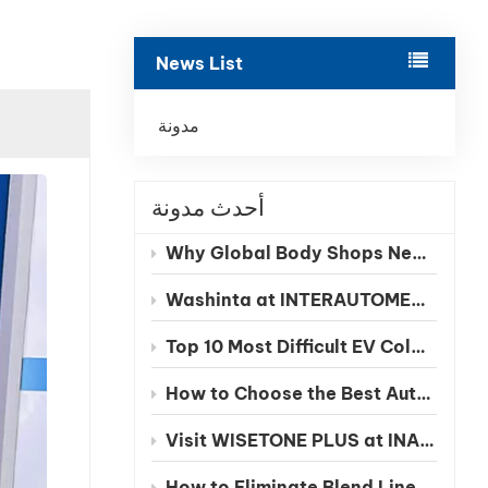
بالعربية
News List
فارسی
中文
مدونة
أحدث مدونة
Why Global Body Shops Need Chinese EV Color Databases
Washinta at INTERAUTOMECHANICA 2026 Moscow
Top 10 Most Difficult EV Colors to Match in 2026
How to Choose the Best Automotive Refinish Paint Manufacturer in China
Visit WISETONE PLUS at INA PAACE Automechanika Mexico 2026 – Meet Your Trusted Automotive Refinish Paint Manufacturer
How to Eliminate Blend Lines in Automotive Spot Repairs: The Benefits of Seamless Clearcoat Technology