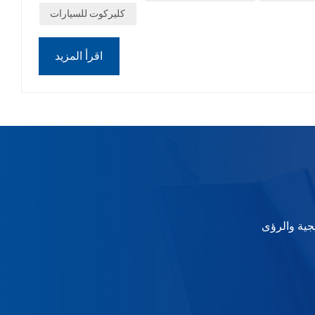
ض التجارية الدولية، مثل أوتوميكانيكا شنغهاي وأوتوميكانيكا
كليركوت للسيارات
نا.لا تفوت فرصة التواصل معنا في معرض أوتوميكانيكا السعودية
2025 - نتطلع إلى رؤيتكم هناك!
اقرأ المزيد