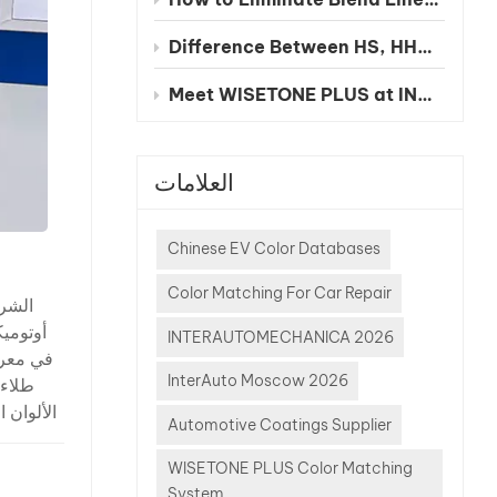
Difference Between HS, HHS and UHS Clearcoat
Meet WISETONE PLUS at INA PAACE Automechanika Mexico City 2026 – BOOTH NO. 1826-2
العلامات
Chinese EV Color Databases
Color Matching For Car Repair
INTERAUTOMECHANICA 2026
InterAuto Moscow 2026
طلاءا
الألوان 
Automotive Coatings Supplier
عملية با
والطلا
WISETONE PLUS Color Matching
وموثوقة
System