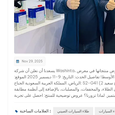
Nov 29, 2025
يسعدنا أن نعلن أن شركة Washinta، الشركة الرائدة في تصنيع دهانات إعادة تشطيب السيارات من الصين، ستعرض منتجاتها في معرض
أوتوميكانيكا السعودية 2025، أحد أكبر معارض السيارات التجارية في الشرق الأوسط! تفاصيل الحدث: التاريخ: 9-11 ديسمبر 2025 الموقع:
الرياض، المملكة العربية السعودية الجناح: S2-G41 (قاعة الشيخ سعيد 2) في معرض أوتوميكانيكا السعودية، سنعرض مجموعتنا الكاملة من
ن الطلاء، والمخففات، والمصلبات، بالإضافة إلى أنظمة مطابقة
المتميز. لماذا تزورنا؟ عروض توضيحية للمنتج: احصل على تجربة
اء: تعلم من فريقنا أحدث الاتجاهات في إعادة تشطيب السيارات
المتنامية. تلتزم شركة واشينتا بتقديم حلول عالية الجودة
العلامات الساخنة :
 السيارات
طلاء السيارات الصيني
عرض أوتوميكانيكا شنغهاي، حيث عرضنا ابتكاراتنا وتواصلنا مع