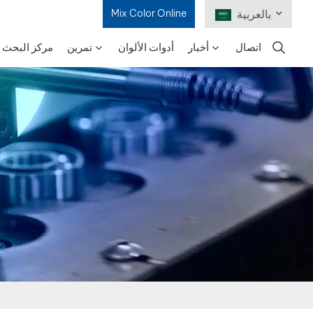
بالعربية
Mix Color Online
اتصال
أخبار
أدوات الألوان
تمرين
مركز البحث و
English
Français
Deutsch
Русский
Español
Português
日本語
한국어