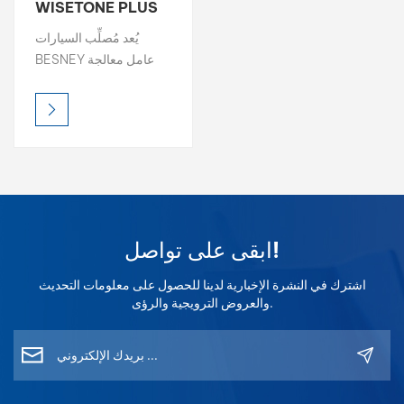
WISETONE PLUS
عالي المحتوى الصلب
بالعربية
يُعد مُصلِّب السيارات
ومقوي مضاد للاصفرار
BESNEY عامل معالجة
فارسی
ممتازًا مصممًا لتوفير صلابة
استثنائية ومتانة وحماية
中文
مضادة للاصفرار لطلاءات
السيارات الشفافة.
ابقى على تواصل!
اشترك في النشرة الإخبارية لدينا للحصول على معلومات التحديث
والعروض الترويجية والرؤى.