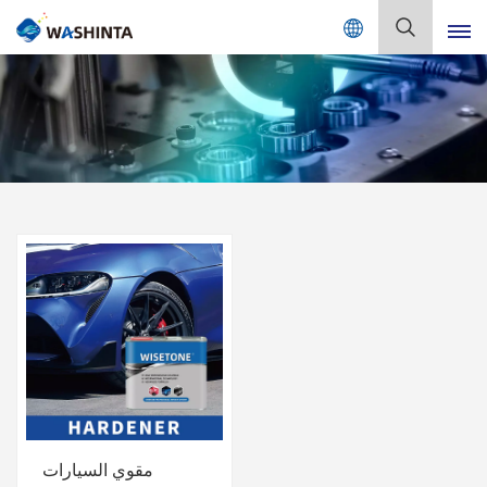
Mix Color Online
بالعربية
English
Français
Deutsch
Русский
Español
Português
日本語
مقوي السيارات
한국어