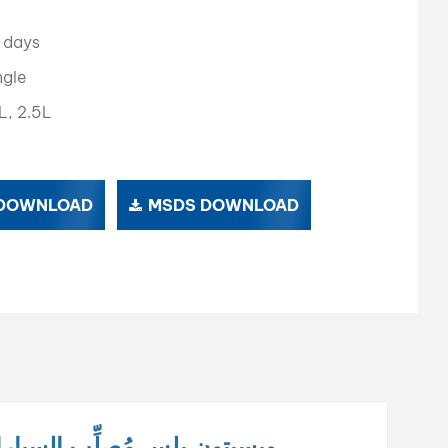
بالعربية
 days
فارسی
ngle
L, 2.5L
中文
 DOWNLOAD
MSDS DOWNLOAD
ويسيتون بلس
مُصلِّب السيا