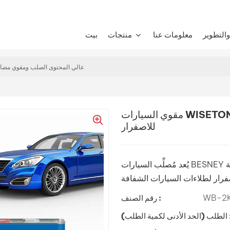
التطوير
معلومات عنا
منتجات
بيت
مقوي السيارات WISETONE PLUS عالي المحتوى الصلب ومقو
مقوي السيارات WISETONE PLUS عالي المحتوى الصلب ومقوي مضاد
للاصفرار
يُعد مُصلِّب السيارات BESNEY عامل معالجة ممتازًا مصممًا لتوفير صلابة استثنائية ومتانة
WB-2K 
رقم الصنف :
الأدنى لكمية الطلب) :