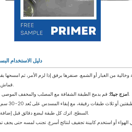
دليل الاستخدام البس
وخالية من الغبار أو الشمع. صنفرها برفق إذا لزم الأمر، ثم امسحها ب
قماش نظيفة.
قم بدمج الطبقة الشفافة مع المصلب والمخفف الموصى بهما.
2. امزج جيدًا:
استخدم مسدس رش عاديًا لرش طبقتين أو ثلاث طبقات رق
السطح. اترك كل طبقة لبضع دقائق قبل إضافة التالية.