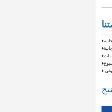
نا
انية
انية
تج