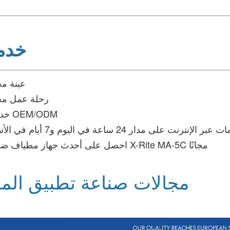
خدمت
♦عينة مج
♦رحلة عمل مج
♦خدمات OEM/ODM
عبر الإنترنت على مدار 24 ساعة في اليوم و7 أيام في الأسبوع
♦ احصل على أحدث جهاز مطياف ضوئي X-Rite MA-5C مجانًا
مجالات صناعة تطبيق المن