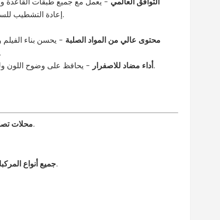
التوافق العالمي
- يعمل مع جميع طبقات القاعدة و
إعادة التشطيب للسيارات.
محتوى عالي من المواد الصلبة
- يحسن بناء الفيلم
عم
- يحافظ على وضوح اللون ولمعانه.
أداء مضاد للاصفرار
- لإعادة الطلاء بالكامل أو إصلاح البقع الدقيقة.
محلات تصلي
- السيارات والشاحنات وسيارات الدفع الرباعي والدراجات النارية والمزيد.
جميع أنواع المركب