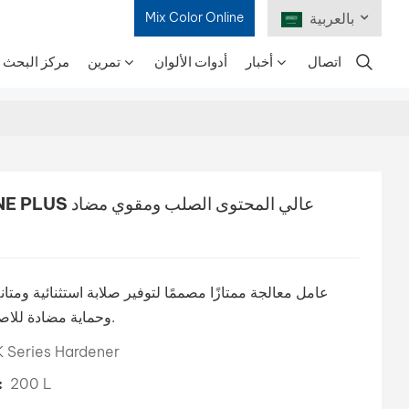
بالعربية
Mix Color Online
اتصال
أخبار
أدوات الألوان
تمرين
مركز البحث و
English
Français
Deutsch
Русский
Español
Português
وحماية مضادة للاصفرار لطلاءات السيارات الشفافة.
日本語
Series Hardener
200 L
الطلب (الحد 
한국어