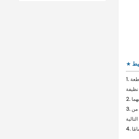
يط
★
قطعة
يقة، مع إبقاء المسدس على بُعد 20-30 سم من