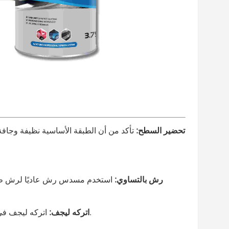
1. تحضير السطح:
تأكد من أن الطبقة الأساسية نظيفة وجافة 
3. رش بالتساوي:
اتركه ليجف في الهواء أو استخدم كابينة تجفيف لنتائج أسرع. تجنب لمسه حتى يجف تمامًا.
4. اتركه ليجف: