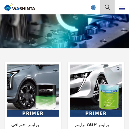
Mix Color Online
بالعربية
English
Français
Deutsch
Русский
Español
Português
日本語
برايمر AGP برايمر
برايمر احترافي
한국어