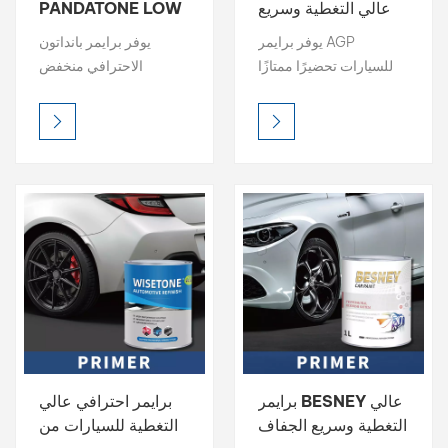
عالي التغطية وسريع
PANDATONE LOW
الجفاف للسيارات
VOC عالي التغطية
بالعربية
يوفر برايمر AGP
يوفر برايمر بانداتون
للسيارات
للسيارات تحضيرًا ممتازًا
الاحترافي منخفض
فارسی
للسطح بتغطية عالية،
المركبات العضوية
وقدرة تعبئة قوية، وسرعة
المتطايرة (PANDATONE
中文
تجفيف. تضمن تركيبته
LOW VOC) تحضيرًا
سهلة الصنفرة قاعدة
ممتازًا للسطح بتغطية
ناعمة، مما يُحسّن الالتصاق
عالية، وقدرة عالية على
وجودة التشطيب العامة
التعبئة، وسرعة تجفيف.
للطبقة العلوية. صُمم هذا
تضمن تركيبته سهلة
البرايمر للاستخدام
الصنفرة قاعدة ناعمة، مما
الاحترافي، ليوفر أساسًا
يُحسّن الالتصاق وجودة
متينًا لأداء طلاء يدوم طويلًا.
التشطيب العامة للطبقة
العلوية. صُمم هذا البرايمر
للاستخدام الاحترافي،
ليوفر أساسًا متينًا لأداء
برايمر BESNEY عالي
برايمر احترافي عالي
طلاء يدوم طويلًا.
التغطية وسريع الجفاف
التغطية للسيارات من