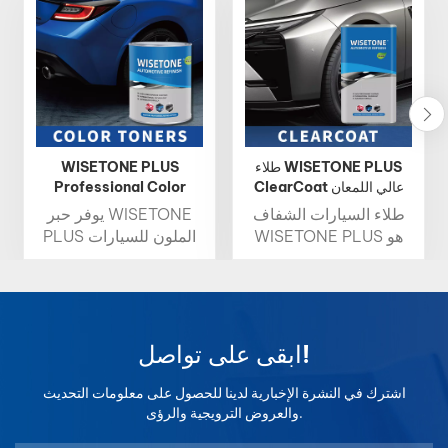
طلاء WISETONE PLUS
WISETONE PLUS
ClearCoat عالي اللمعان
Professional Color
سريع الجفاف لإعادة
Toner 1K Basecoat 2K
طلاء السيارات الشفاف
يوفر حبر WISETONE
التشطيب تلقائيًا
Topcoat
WISETONE PLUS هو
PLUS الملون للسيارات
طبقة واقية عالية اللمعان
سطوعًا عاليًا، وكثافة
تحمي طلاء السيارة من
لونية غنية، ودقة ألوان
التلف مع تعزيز لمعانه،
دقيقة، مما يجعله الخيار
كما تجف بسرعة لسهولة
الأمثل لمطابقة الألوان
الاستخدام.
الاحترافية. صُمم كل حبر
ابقى على تواصل!
لضمان سهولة المزج
ونتائج ثابتة، حيث صُمم
اشترك في النشرة الإخبارية لدينا للحصول على معلومات التحديث
لضمان توافق مثالي مع
والعروض الترويجية والرؤى.
أنظمة الخلط، مما يسمح