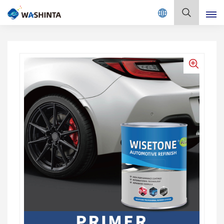
Mix Color Online
بالعربية
English
Français
Deutsch
Русский
Español
Português
日本語
한국어