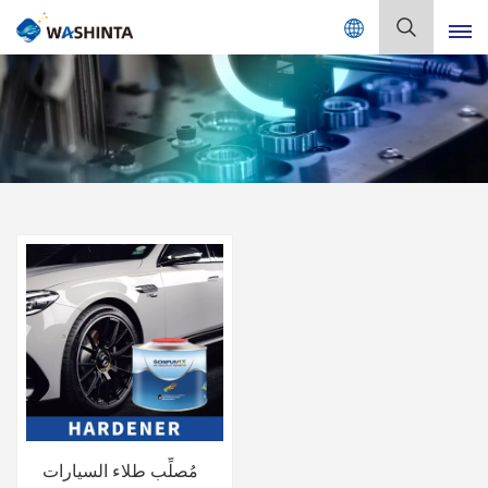
Mix Color Online
بالعربية
English
Français
Deutsch
Русский
Español
Português
日本語
مُصلِّب طلاء السيارات
한국어