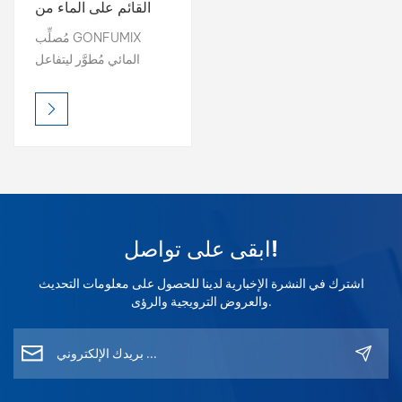
القائم على الماء من
GONFUMIX
بالعربية
مُصلِّب GONFUMIX
المائي مُطوَّر ليتفاعل
فارسی
بسلاسة مع الطلاءات
الشفافة والأساسات
中文
المائية، مما يُعزز صلابة
طبقة الطلاء ومقاومتها
للمواد الكيميائية ومتانتها
على المدى الطويل. بفضل
انبعاثاته المنخفضة من
المركبات العضوية
ابقى على تواصل!
المتطايرة، وسرعة تصلبه،
ومرونة تطبيقه الواسعة،
اشترك في النشرة الإخبارية لدينا للحصول على معلومات التحديث
يضمن أداءً مثاليًا للطلاء في
والعروض الترويجية والرؤى.
مختلف ظروف الرش.