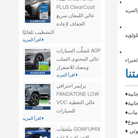
PLUS ClearCoat
عالي اللمعان سريع
الجفاف لإعادة
التشطيب تلقائيًا
اقرأ المزيد
مُصلِّب السيارات AGP
عالي المحتوى الصلب
ومضاد للاصفرار
نا
اقرأ المزيد
برايمر احترافي
انية
PANDATONE LOW
انية
VOC عالي التغطية
للسيارات
اقرأ المزيد
ملحقات GONFUMIX
الاحترافية لإعادة