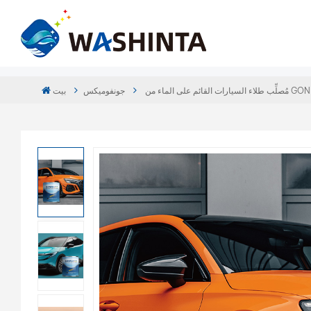
م على الماء من GONFUMIX
جونفوميكس
بيت