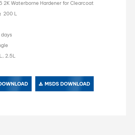
 2K Waterborne Hardener for Clearcoat
بالعربية
200 L
الطلب (الحد 
فارسی
中文
 days
ngle
L, 2.5L
 DOWNLOAD
MSDS DOWNLOAD