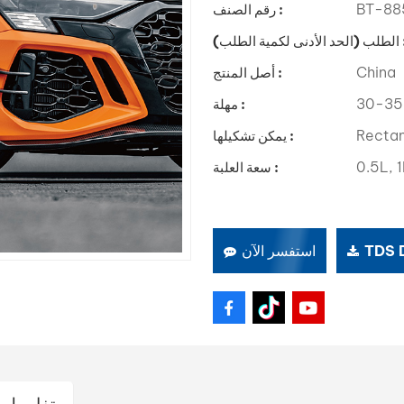
BT-885
رقم الصنف :
الأدنى لكمية الطلب) :
China
أصل المنتج :
30-35
مهلة :
Recta
يمكن تشكيلها :
0.5L, 1
سعة العلبة :
TDS
استفسر الآن
تفاصيل ا