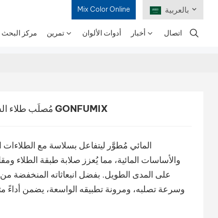
بالعربية
Mix Color Online
اتصال
أخبار
أدوات الألوان
تمرين
مركز البحث و
English
Français
Deutsch
مُصلِّب طلاء السيارات القائم على الماء من GONFUMIX
Русский
Español
والأساسات المائية، مما يُعزز صلابة طبقة الطلاء ومقاوم
Português
على المدى الطويل. بفضل انبعاثاته المنخفضة من 
日本語
وسرعة تصلبه، ومرونة تطبيقه الواسعة، يضمن أداءً مث
한국어