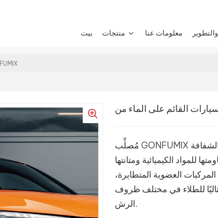
التطوير
معلومات عنا
منتجات
بيت
مُصلِّب طلاء السيارات القائ
مُصلِّب GONFUMIX المائي مُطوَّر ليتفاعل بسلاسة مع الطلاءات الشفافة
تها للمواد الكيميائية ومتانتها
المركبات العضوية المتطايرة،
اليًا للطلاء في مختلف ظروف
الرش.