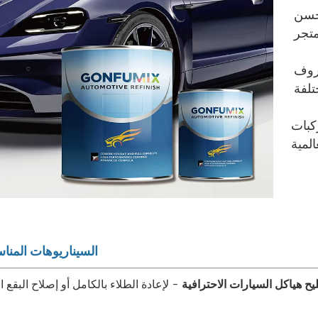
حسن
روف
كبات
السيناريوهات المناس
ح هياكل السيارات الاحترافية