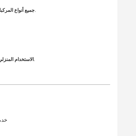
- السيارات والشاحنات وسيارات الدفع الرباعي والدراجات النارية والمزيد.
جميع أنواع المركب
- مناسب لأصحاب الخبرة في ترميم المنازل والرسامين الخبراء.
الاستخدام المنزلي
♦خدمات 