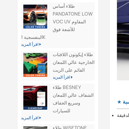
طلاء أساس
PANDATONE LOW
VOC UV المقاوم
للأشعة فوق
البنفسجية 1K
اقرأ المزيد
طلاء إيكوتون اللافتات
الخارجية عالي اللمعان
القائم على الزيت
اقرأ المزيد
طلاء BESNEY
الشفاف عالي اللمعان
بة
★
وسريع الجفاف
للسيارات
اقرأ المزيد
طلاء WISETONE