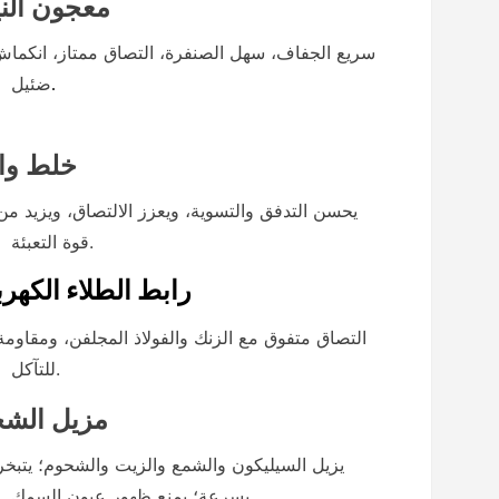
معجون الني
سريع الجفاف، سهل الصنفرة، التصاق ممتاز، انكما
ضئيل
.
خلط وا
يحسن التدفق والتسوية، ويعزز الالتصاق، ويزيد من
قوة التعبئة.
رابط الطلاء الكهرب
التصاق متفوق مع الزنك والفولاذ المجلفن، ومقاومة
للتآكل.
مزيل الش
يزيل السيليكون والشمع والزيت والشحوم؛ يتبخر
بسرعة؛ يمنع ظهور عيون السمك.