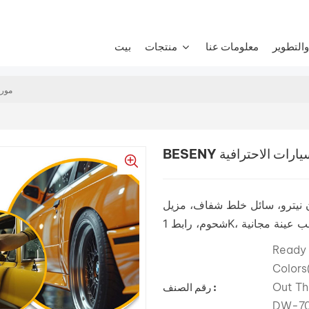
التطوير
معلومات عنا
منتجات
بيت
SENY
سيارات الاحترافية
ن نيترو، سائل خلط شفاف، مزيل
Ready 
Color
Out Th
رقم الصنف :
DW-705