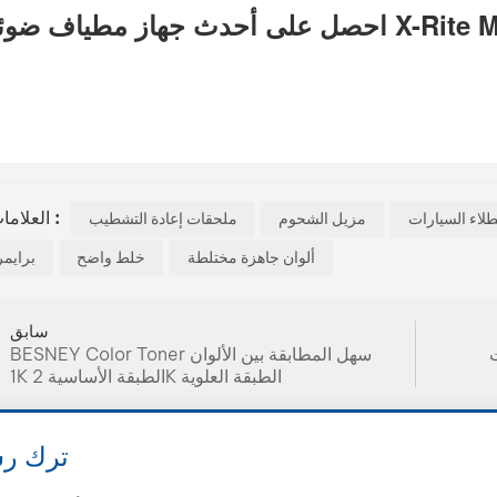
العلامات الساخنة :
مزيل الشحوم
ملحقات إعادة التشطيب
ألوان جاهزة مختلطة
خلط واضح
1K برايم
سابق
تشطيب
BESNEY Color Toner سهل المطابقة بين الألوان
1K الطبقة الأساسية 2K الطبقة العلوية
ترك رس