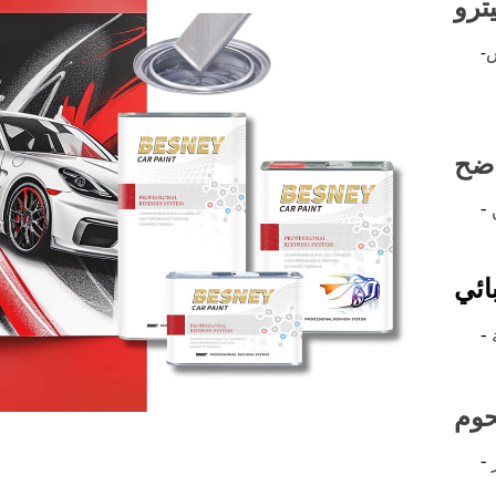
ترو
ش
-
ضح
-
ائي
-
حوم
-