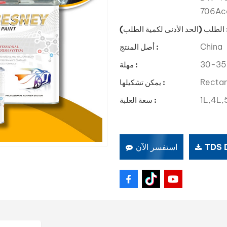
706Acc
الأدنى لكمية الطلب) :
China
أصل المنتج :
30-35
مهلة :
Rectan
يمكن تشكيلها :
1L,4L,
سعة العلبة :
TDS
استفسر الآن