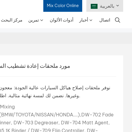
بالعربية
Mix Color Online
اتصال
أخبار
أدوات الألوان
تمرين
مركز البحث و
English
Français
Deutsch
BESENY مورد ملحقات إعادة تشطيب ال
Русский
Español
نوفر ملحقات إصلاح هياكل السيارات عالية الجودة: معجو
شحوم، رابط 1K، وغيرها. نضمن لك لمسة نهائية مثالية. اطلب عينة مجانية.
Português
Mixing
日本語
s(BMW/TOYOTA/NISSAN/HONDA....),DW-702 Fade
inner, DW-703 Degreaser, DW-704 Matt Agent,
한국어
 1K Binder / DW-709 Flip Controller, DW-