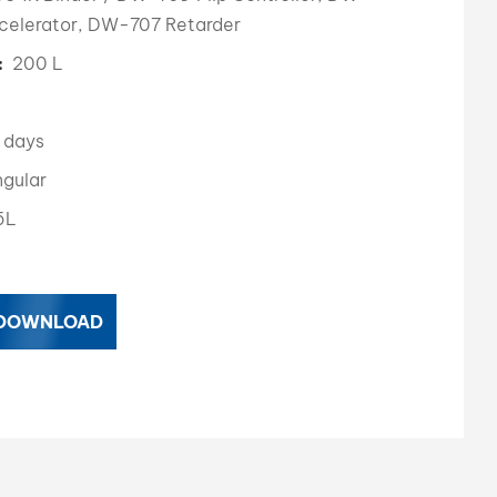
elerator, DW-707 Retarder
بالعربية
200 L
الطلب (الحد 
فارسی
中文
 days
gular
5L
 DOWNLOAD