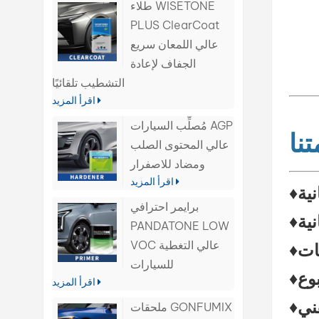
طلاء WISETONE
PLUS ClearCoat
عالي اللمعان سريع
الجفاف لإعادة
التشطيب تلقائيًا
اقرأ المزيد
مُصلِّب السيارات AGP
نا
عالي المحتوى الصلب
ومضاد للاصفرار
اقرأ المزيد
نية
برايمر احترافي
ية
PANDATONE LOW
VOC عالي التغطية
للسيارات
اقرأ المزيد
ني
♦
ملحقات GONFUMIX