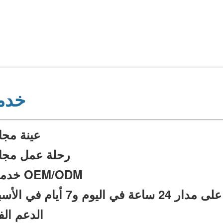
خدمت
♦عينة مجا
♦رحلة عمل مجان
♦خدمات OEM/ODM
وم و7 أيام في الأسبوع
الدعم الف