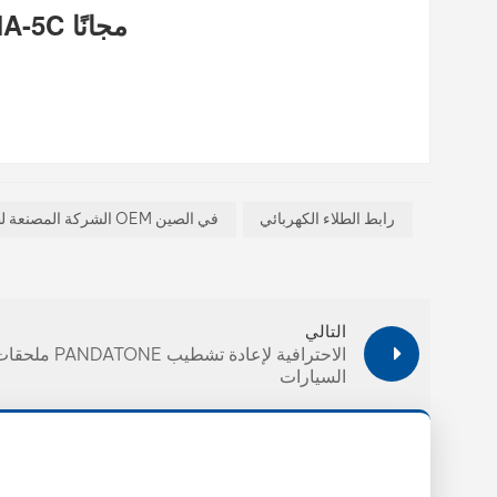
♦ احصل على أحدث جهاز مطياف ضوئي X-Rite MA-5C مجانًا
رابط الطلاء الكهربائي
الشركة المصنعة لطلاء السيارات OEM في الصين
التالي
ملحقات PANDATONE الاحترافية لإعادة 
السيارات