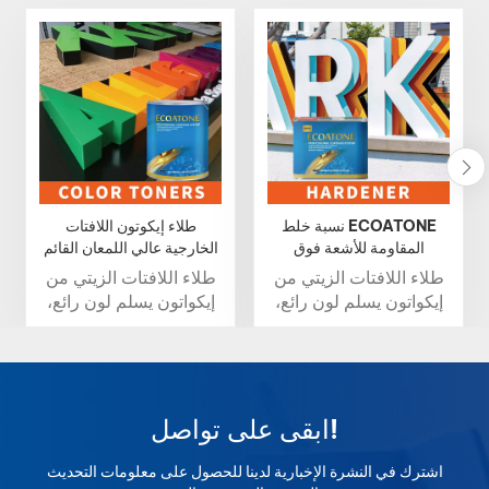
نسبة خلط ECOATONE
طلاء إيكوتون اللافتات
المقاومة للأشعة فوق
الخارجية عالي اللمعان القائم
البنفسجية لمصلب طلاء
على الزيت
طلاء اللافتات الزيتي من
طلاء اللافتات الزيتي من
اللافتات
إيكواتون يسلم لون رائع،
إيكواتون يسلم لون رائع،
لمعان دائم، ومتانة
لمعان دائم، ومتانة
خارجية فائقة. مقاوم
خارجية فائقة. مقاوم
للأشعة فوق البنفسجية
للأشعة فوق البنفسجية
ومقاوم للعوامل الجوية،
ومقاوم للعوامل الجوية،
ويحافظ على حيوية
ويحافظ على حيوية
ابقى على تواصل!
العلامات حتى في ظل
العلامات حتى في ظل
الظروف القاسية. اختر
الظروف القاسية. اختر
اشترك في النشرة الإخبارية لدينا للحصول على معلومات التحديث