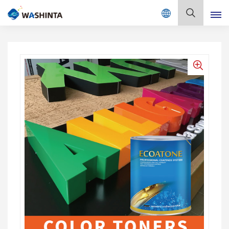
Mix Color Online
بالعربية
English
Français
Deutsch
Русский
Español
Português
日本語
한국어