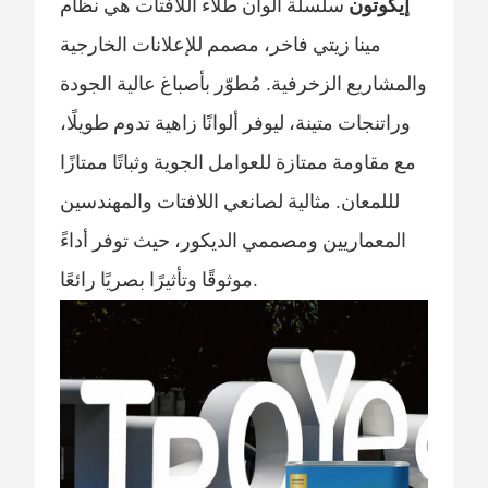
إيكوتون
سلسلة ألوان طلاء اللافتات هي نظام
مينا زيتي فاخر، مصمم للإعلانات الخارجية
والمشاريع الزخرفية. مُطوّر بأصباغ عالية الجودة
وراتنجات متينة، ليوفر ألوانًا زاهية تدوم طويلًا،
مع مقاومة ممتازة للعوامل الجوية وثباتًا ممتازًا
لللمعان. مثالية لصانعي اللافتات والمهندسين
المعماريين ومصممي الديكور، حيث توفر أداءً
موثوقًا وتأثيرًا بصريًا رائعًا.