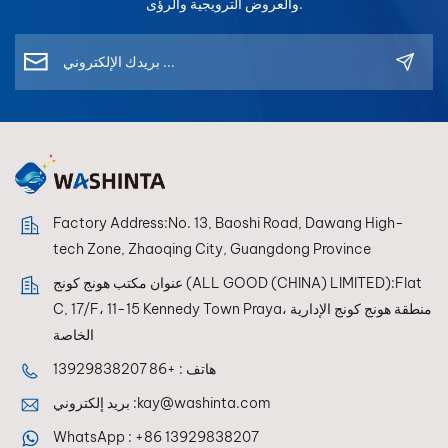
من اللمعان أو الساتان أو
من اللمعان أو الساتان أو
والعروض الترويجية والرؤى.
التشطيبات المؤثرة -
التشطيبات المؤثرة -
سهل التطبيق، واحترافي
سهل التطبيق، واحترافي
للعين. ECOATONE -
للعين. ECOATONE -
حماية طويلة الأمد، وتألق
حماية طويلة الأمد، وتألق
لا مثيل له.
لا مثيل له. TDS
تحميل تنزيل ورقة بيانات
سلامة المواد
Factory Address:No. 13, Baoshi Road, Dawang High-
tech Zone, Zhaoqing City, Guangdong Province
عنوان مكتب هونج كونج (ALL GOOD (CHINA) LIMITED):Flat
C, 17/F، 11-15 Kennedy Town Praya، منطقة هونج كونج الإدارية
الخاصة
هاتف :
+86 13929838207
kay@washinta.com
بريد إلكتروني :
WhatsApp :
+86 13929838207