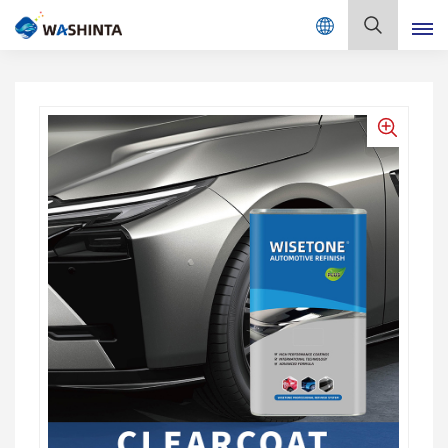
Mix Color Online
بالعربية
English
Français
Deutsch
Русский
Español
Português
日本語
한국어