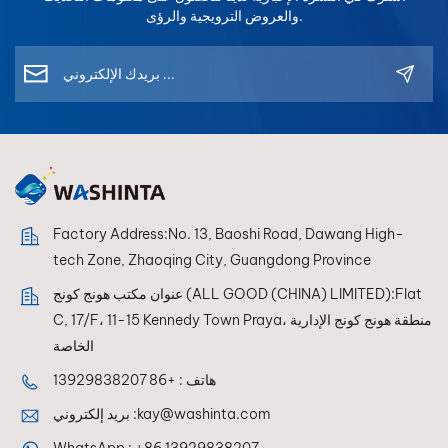
لضمان توافق مثالي مع
والعروض الترويجية والرؤى.
أنظمة الخلط، مما يسمح
لفناني إعادة التشطيب
بتحقيق إعادة إنتاج مثالية
للألوان في كل مرة.
Factory Address:No. 13, Baoshi Road, Dawang High-
tech Zone, Zhaoqing City, Guangdong Province
عنوان مكتب هونج كونج (ALL GOOD (CHINA) LIMITED):Flat
C, 17/F، 11-15 Kennedy Town Praya، منطقة هونج كونج الإدارية
الخاصة
هاتف :
+86 13929838207
kay@washinta.com
بريد إلكتروني :