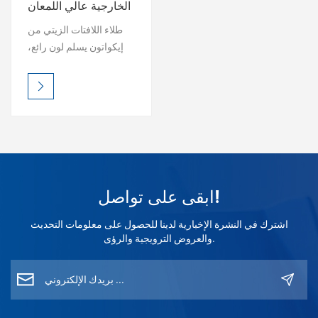
الخارجية عالي اللمعان
القائم على الزيت
بالعربية
طلاء اللافتات الزيتي من
إيكواتون يسلم لون رائع،
فارسی
لمعان دائم، ومتانة خارجية
فائقة. مقاوم للأشعة فوق
中文
البنفسجية ومقاوم للعوامل
الجوية، ويحافظ على حيوية
العلامات حتى في ظل
الظروف القاسية. اختر من
اللمعان أو الساتان أو
التشطيبات المؤثرة - سهل
ابقى على تواصل!
التطبيق، واحترافي
للعين. ECOATONE -
اشترك في النشرة الإخبارية لدينا للحصول على معلومات التحديث
حماية طويلة الأمد، وتألق لا
والعروض الترويجية والرؤى.
مثيل له. TDS تحميل تنزيل
ورقة بيانات سلامة المواد