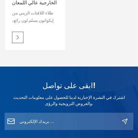
الخارجية عالي اللمعان
القائم على الزيت
بالعربية
طلاء اللافتات الزيتي من
إيكواتون يسلم لون رائع،
فارسی
لمعان دائم، ومتانة خارجية
فائقة. مقاوم للأشعة فوق
中文
البنفسجية ومقاوم للعوامل
الجوية، ويحافظ على حيوية
العلامات حتى في ظل
الظروف القاسية. اختر من
اللمعان أو الساتان أو
التشطيبات المؤثرة - سهل
ابقى على تواصل!
التطبيق، واحترافي
للعين. ECOATONE -
اشترك في النشرة الإخبارية لدينا للحصول على معلومات التحديث
حماية طويلة الأمد، وتألق لا
والعروض الترويجية والرؤى.
مثيل له. TDS تحميل تنزيل
ورقة بيانات سلامة المواد