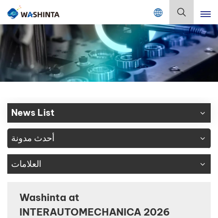
Mix Color Online
بالعربية
English
Français
Deutsch
News List
Русский
أحدث مدونة
Español
العلامات
Português
日本語
Washinta at
INTERAUTOMECHANICA 2026
한국어