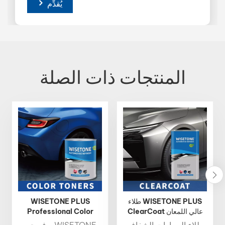
يُقدِّم
المنتجات ذات الصلة
طلاء WISETONE PLUS
WISETONE PLUS
ClearCoat عالي اللمعان
Professional Color
سريع الجفاف لإعادة
Toner 1K Basecoat 2K