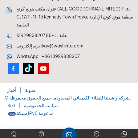
عنوان مكتب هونج كونج (ALL GOOD (CHINA) LIMITED):Flat
C, 17/F، 11-15 Kennedy Town Praya، منطقة هونج كونج الإدارية
الخاصة
هاتف :
+86 13929838207
kay@washinta.com
بريد إلكتروني :
WhatsApp :
+86 13929838207
مدونة
|
أخبار
© شركة واشينتا للطلاء الكيميائي المحدودة. جميع الحقوق محفوظة.
سياسة الخصوصية
|
Xml
شبكة IPv6 مدعومة