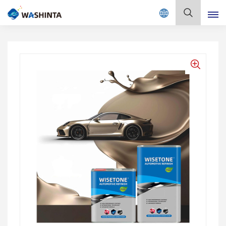
Mix Color Online
بالعربية
English
Français
Deutsch
Русский
Español
Português
日本語
한국어